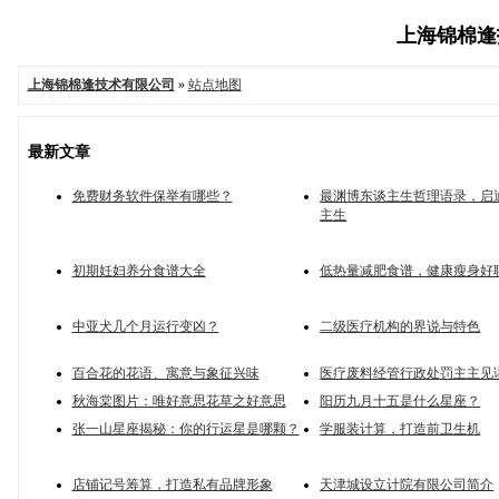
上海锦棉逢技
上海锦棉逢技术有限公司
»
站点地图
最新文章
免费财务软件保举有哪些？
最渊博东谈主生哲理语录，启
主生
初期妊妇养分食谱大全
低热量减肥食谱，健康瘦身好
中亚犬几个月运行变凶？
二级医疗机构的界说与特色
百合花的花语、寓意与象征兴味
医疗废料经管行政处罚主主见
秋海棠图片：唯好意思花草之好意思
阳历九月十五是什么星座？
张一山星座揭秘：你的行运星是哪颗？
学服装计算，打造前卫生机
店铺记号筹算，打造私有品牌形象
天津城设立计院有限公司简介