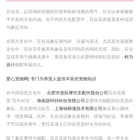
百合花，以其纯碎优雅的外形和新鲜清雅的香气，自古以来就被赋
予丰富的文化内涵。在不同的文化配景中，百合花承载着多种花语
与象征兴味。
在西方文化中，百合花象征着纯碎、兴盛与圣洁。尤其是在基督教
文化中，百合花常被用来象征圣母玛利亚的纯碎无瑕。因此，百合
花也常用于婚典庆典中，寓意新东谈主的爱情纯碎好意思好，
柯力
设计
婚配幸福历久。
爱心宠物网| 专门为养宠人提供丰富的宠物知识
在中国传统文化中，
合肥市曾际摩托车配件股份公司
百合花寓
意“百年好合”，
海南甜锌锌科技有限公司
是爱情与婚配的好意思好
象征。其花形纯洁如玉，
上海锦棉逢技术有限公司
象征着心肠纯
净、情景竭诚。此外，百合花还象征着顺利、祥瑞与好运，常被用
于节日或庆典中，委托东谈主们对好意思好生存的向往。
除了象征爱情与婚配，百合花还代表注更生与但愿。在一些文化