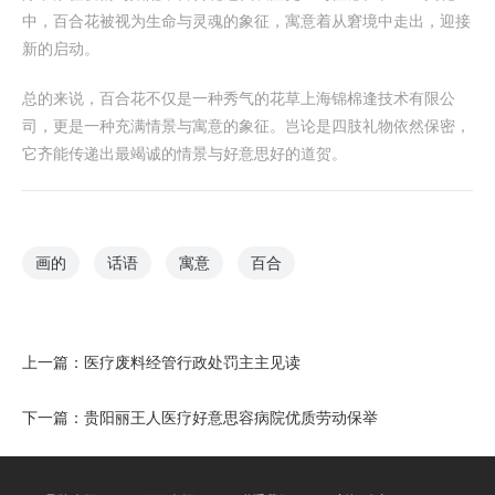
中，百合花被视为生命与灵魂的象征，寓意着从窘境中走出，迎接
新的启动。
总的来说，百合花不仅是一种秀气的花草上海锦棉逢技术有限公
司，更是一种充满情景与寓意的象征。岂论是四肢礼物依然保密，
它齐能传递出最竭诚的情景与好意思好的道贺。
画的
话语
寓意
百合
上一篇：
医疗废料经管行政处罚主主见读
下一篇：
贵阳丽王人医疗好意思容病院优质劳动保举