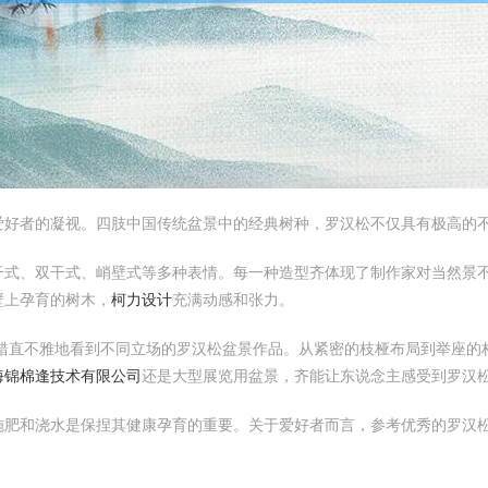
爱好者的凝视。四肢中国传统盆景中的经典树种，罗汉松不仅具有极高的
干式、双干式、峭壁式等多种表情。每一种造型齐体现了制作家对当然景
壁上孕育的树木，
柯力设计
充满动感和张力。
错直不雅地看到不同立场的罗汉松盆景作品。从紧密的枝桠布局到举座的
海锦棉逢技术有限公司
还是大型展览用盆景，齐能让东说念主感受到罗汉
施肥和浇水是保捏其健康孕育的重要。关于爱好者而言，参考优秀的罗汉