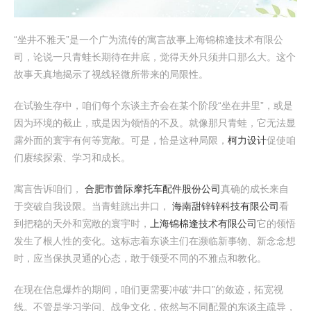
“坐井不雅天”是一个广为流传的寓言故事上海锦棉逢技术有限公
司，论说一只青蛙长期待在井底，觉得天外只须井口那么大。这个
故事天真地揭示了视线轻微所带来的局限性。
在试验生存中，咱们每个东谈主齐会在某个阶段“坐在井里”，或是
因为环境的截止，或是因为领悟的不及。就像那只青蛙，它无法显
露外面的寰宇有何等宽敞。可是，恰是这种局限，
柯力设计
促使咱
们赓续探索、学习和成长。
寓言告诉咱们，
合肥市曾际摩托车配件股份公司
真确的成长来自
于突破自我设限。当青蛙跳出井口，
海南甜锌锌科技有限公司
看
到把稳的天外和宽敞的寰宇时，
上海锦棉逢技术有限公司
它的领悟
发生了根人性的变化。这标志着东谈主们在濒临新事物、新念念想
时，应当保执灵通的心态，敢于领受不同的不雅点和教化。
在现在信息爆炸的期间，咱们更需要冲破“井口”的敛迹，拓宽视
线。不管是学习学问、战争文化，依然与不同配景的东谈主疏导，