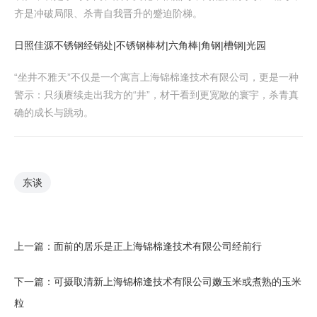
齐是冲破局限、杀青自我晋升的蹙迫阶梯。
日照佳源不锈钢经销处|不锈钢棒材|六角棒|角钢|槽钢|光园
“坐井不雅天”不仅是一个寓言上海锦棉逢技术有限公司，更是一种
警示：只须赓续走出我方的“井”，材干看到更宽敞的寰宇，杀青真
确的成长与跳动。
东谈
上一篇：
面前的居乐是正上海锦棉逢技术有限公司经前行
下一篇：
可摄取清新上海锦棉逢技术有限公司嫩玉米或煮熟的玉米
粒