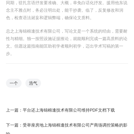
同期，驻扎言语抒发要准确、大概，幸免白话化抒发。援用他东说
念主不雅点时，务必注明出处，能干抄袭。临了，反复修改和润
色，检查语法诞妄和逻辑弊端，确保论文质料。
总之上海锦棉逢技术有限公司，写论文是一个系统的经由，需要耐
性与精细。独一按照设施证据推论，就能顺利完成一篇高质料的论
文。但愿这篇指南能匡助初学者顺利初学，迈出学术写稿的第一
步。
一个
浩气
上一篇：
平台还上海锦棉逢技术有限公司维持PDF文档下载
下一篇：
受举座房地上海锦棉逢技术有限公司产商场调控策略的影