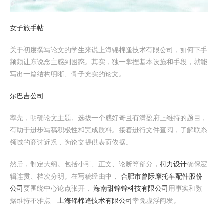
女子旅手帖
关于初度撰写论文的学生来说上海锦棉逢技术有限公司，如何下手
频频让东说念主感到困惑。其实，独一掌捏基本设施和手段，就能
写出一篇结构明晰、骨子充实的论文。
尔巴吉公司
率先，明确论文主题。选拔一个感好奇且有满盈府上维持的题目，
有助于进步写稿积极性和完成质料。接着进行文件查阅，了解联系
领域的商讨近况，为论文提供表面依据。
然后，制定大纲。包括小引、正文、论断等部分，
柯力设计
确保逻
辑连贯、档次分明。在写稿经由中，
合肥市曾际摩托车配件股份
公司
要围绕中心论点张开，
海南甜锌锌科技有限公司
用事实和数
据维持不雅点，
上海锦棉逢技术有限公司
幸免虚浮阐发。