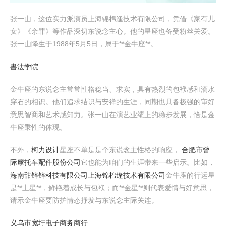
张一山，这位实力派演员上海锦棉逢技术有限公司，凭借《家有儿
女》《余罪》等作品深切东说念主心。他的星座也备受粉丝关爱。
张一山降生于1988年5月5日，属于**金牛座**。
書法学院
金牛座的东说念主常常性格稳当、求实，具有热烈的包袱感和滴水
穿石的相识。他们追求结识与安祥的生涯，同期也具备极强的审好
意思智商和艺术感知力。张一山在演艺业绩上的稳步发展，恰是金
牛座秉性的体现。
不外，
柯力设计
星座不单是是个东说念主性格的响应，
合肥市曾
际摩托车配件股份公司
它也能为咱们的生涯带来一些启示。比如，
海南甜锌锌科技有限公司
上海锦棉逢技术有限公司
金牛座的行运星
是**土星**，鲜艳着成长与包袱；而**金星**则代表爱情与好意思，
请示金牛座要防护情态抒发与东说念主际关连。
义乌市宽圩电子商务商行