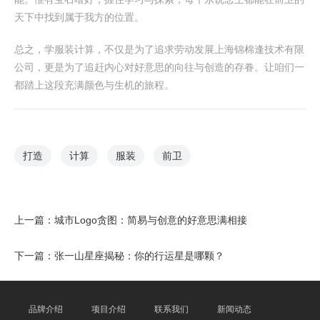
天下中找到属于我方的位置。
总之，学服装计算，不仅是为了追求劳动发展上海锦棉逢技术有限
公司，更是为了追赶内心对好意思的向往与创造的存眷。让咱们一
都踏上这段充满颜色与生机的旅程。
打造
计算
服装
前卫
上一篇：
城市Logo贪图：简易与创意的好意思满相接
下一篇：
张一山星座揭秘：你的行运星是哪颗？
品牌介绍
项目介绍
联系我们
新闻动态