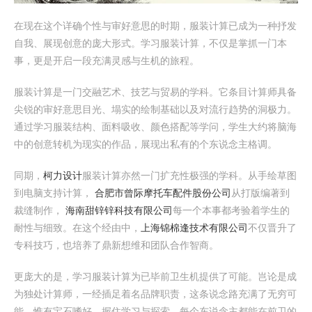
在现在这个详确个性与审好意思的时期，服装计算已成为一种抒发
自我、展现创意的庞大形式。学习服装计算，不仅是掌抓一门本
事，更是开启一段充满灵感与生机的旅程。
服装计算是一门交融艺术、技艺与贸易的学科。它条目计算师具备
尖锐的审好意思目光、塌实的绘制基础以及对流行趋势的洞极力。
通过学习服装结构、面料吸收、颜色搭配等学问，学生大约将脑海
中的创意转机为现实的作品，展现出私有的个东说念主格调。
同期，
柯力设计
服装计算亦然一门扩充性极强的学科。从手绘草图
到电脑支持计算，
合肥市曾际摩托车配件股份公司
从打版编著到
裁缝制作，
海南甜锌锌科技有限公司
每一个本事都考验着学生的
耐性与细致。在这个经由中，
上海锦棉逢技术有限公司
不仅晋升了
专科技巧，也培养了鼎新想维和团队合作智商。
更庞大的是，学习服装计算为已毕前卫生机提供了可能。岂论是成
为独处计算师，一经插足着名品牌职责，这条说念路充满了无穷可
能。惟有宝石嗜好，握住学习与探索，每个东说念主都能在前卫的