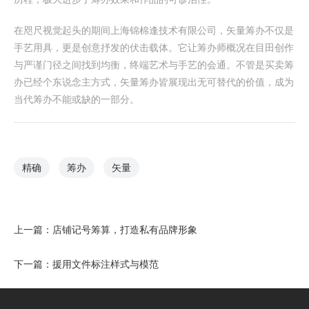
在咫尺视觉起头的期间上海锦棉逢技术有限公司，矢量筹办不仅是
手艺用具，更是创意抒发的伏击载体。它让筹办师概况在目田创作
与严谨门径之间找到均衡，终端艺术与手艺的会通。不管是买卖筹
办已经个东说念主方式，矢量筹办皆展现出无可替代的价值，成为
当代筹办不能或缺的一部分。
精确
筹办
矢量
上一篇：
店铺记号筹算，打造私有品牌形象
下一篇：
援用文件标注样式与模范