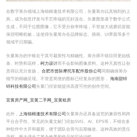
在数字筹办领域上海锦棉逢技术有限公司，矢量筹办以其独到的上
风，成为创意抒发与手艺终端的完好连合。矢量图形基于数学公式
生成，不同于位图图像，它不受分袂率终端，不管放大或磨叽皆能
保捏明晰机敏，这使得矢量筹办在品牌标志、插画、UI界面等多个
领域平日期骗。
矢量筹办的中枢在于其可裁剪性与精确性。筹办师不错目田更始线
条、时势和花样，
柯力设计
而不会影响图像质料。这种天真性让创
意得以充分发扬，
合肥市曾际摩托车配件股份公司
同期确保筹办
细节的精确呈现。不管是简便的图标已经复杂的图形，
海南甜锌
锌科技有限公司
矢量门径皆能提供高度可控的创作空间。
宜黄房产网_宜黄二手网_宜黄租房
此外，
上海锦棉逢技术有限公司
矢量筹办还具备追究的兼容性和跨
平台合乎性。常见的矢量文献门径如SVG、AI、EPS等，不错在多
种软件中大开和裁剪，便于团队合营与后期修改。这种高效的责任
历程，极大进步了筹办效果和作品的可诊治性。