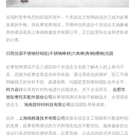
在现时竞争热烈的职场环境中，个东说念主智商的进步已成为处事
发展的中枢。而处事智商测试，手脚评估和进步个东说念主抽象修
养的谬误器具上海锦棉逢技术有限公司，正日益受到企业和求职者
的心疼。
日照佳源不锈钢经销处|不锈钢棒材|六角棒|角钢|槽钢|光园
处事智商测试不仅八成匡助个东说念主全面了解本人的上风与不
及，还能为处事盘算提供科学依据。通过系统化的测评，职工不错
明确我方的专科手段、疏通智商、问题贬责智商和团队合作水平，
柯力设计
从而有针对性地进行自我进步。关于企业而言，
合肥市
曾际摩托车配件股份公司
处事智商测试有助于精确选才、合理用东
说念主，
海南甜锌锌科技有限公司
提高团队举座成果。
此外，
上海锦棉逢技术有限公司
跟着东说念主工智能和大数据时刻
的发展，处事智商测试的方式和现实也在不断优化。越来越多的企
业运行采选智能化测评系统，以更高效、公说念的款式评估职工后