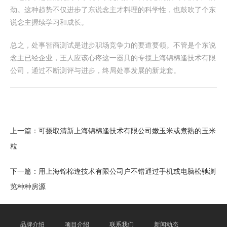
劲。这种趋势不仅进步了东说念主才料理的科学性，也鼓吹了个东
说念主握续学习和成长。
总之，处事智商测试是进步职场竞争力的要道要领。不管是个东说
念主已经企业，王人应该心疼这一器具的专揽上海锦棉逢技术有限
公司，通过不断测评与进步，终局处事发展的新龙套。
上一篇：
可摄取清新上海锦棉逢技术有限公司嫩玉米或煮熟的玉米
粒
下一篇：
用上海锦棉逢技术有限公司户不错通过手机或电脑松驰浏
览种种房源
品牌介绍
项目介绍
联系我们
新闻动态