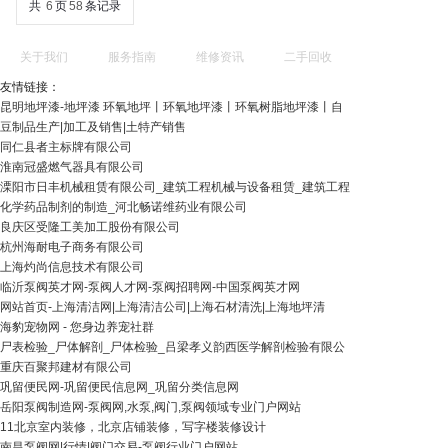
共
6
页
58
条记录
关于我们
服务指南
维修资讯
二手回收
友情链接：
昆明地坪漆-地坪漆 环氧地坪丨环氧地坪漆丨环氧树脂地坪漆丨自
豆制品生产|加工及销售|土特产销售
同仁县者主标牌有限公司
淮南冠盛燃气器具有限公司
溧阳市日丰机械租赁有限公司_建筑工程机械与设备租赁_建筑工程
化学药品制剂的制造_河北畅诺维药业有限公司
良庆区受隆工美加工股份有限公司
杭州海耐电子商务有限公司
上海灼尚信息技术有限公司
临沂泵阀英才网-泵阀人才网-泵阀招聘网-中国泵阀英才网
网站首页-上海清洁网|上海清洁公司|上海石材清洗|上海地坪清
海豹宠物网 - 您身边养宠社群
尸表检验_尸体解剖_尸体检验_吕梁孝义韵西医学解剖检验有限公
重庆百聚邦建材有限公司
巩留便民网-巩留便民信息网_巩留分类信息网
岳阳泵阀制造网-泵阀网,水泵,阀门,泵阀领域专业门户网站
11北京室内装修，北京店铺装修，写字楼装修设计
南昌泵阀网|行情|阀门交易-泵阀行业门户网站