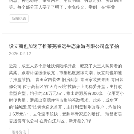
信息、神志称呼、事业内容、用度明细、付款时势、协议期限
等。每个部分王人要了了明了，幸免歧义。举例，在“事业
新闻动态
设立商也加速了推莱芜睿远生态旅游有限公司盘节拍
2026-02-12
近期，成王人多个新址技俩陆续开盘，眩惑了大王人购房者的
柔柔。跟着计谋缓缓放宽，市集热度握续高潮，设立商也加速
了推盘节拍。 青田室内装饰-旧房翻新-青田家装效果图-青田装
修公司 位于高新区的“天府云境”技俩于上周稳妥开盘，主打改
善型户型，均价约2.8万元/㎡，推出房源所有300套，仅用两小
时便售罄，泄露出高端住宅市集的苍劲需求。此外，成华区
的“锦城雅居”技俩也迎来首开，主打刚需和刚改客户，均价约
1.6万元/㎡，去化速率较快，受到年青家庭的嗜好。 瑞昌市昊
旻股份有限公司 在青白江片区，新开盘的“绿
维修资讯