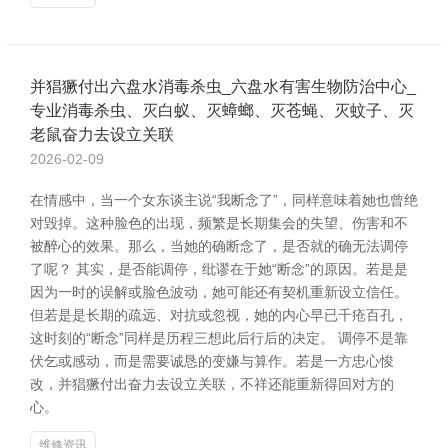
并猖獗付出六盘水消毒杀虫_六盘水有害生物防治中心_
专业消毒杀虫、灭白蚁、灭蟑螂、灭苍蝇、灭蚊子、灭
老鼠奋力去设立关联
2026-02-09
在情感中，当一个女东谈主说“我断念了”，同样意味着她也曾绝
对毁掉。这种脸色的出现，频繁是长期集会的失望、伤害和不
被醉心的效果。那么，当她的确断念了，是否就的确无法调停
了呢？ 其实，是否能调停，纰谬在于她“断念”的原因。若是是
因为一时的误解或脸色波动，她可能还有契机重新设立信任。
但若是是长期的疏远、对抗或忽视，她的内心早已千疮百孔，
这时刻的“断念”同样是历程三想此后行后的决定。 调停不是靠
伏乞或感动，而是需要诚恳的变嫌与算作。若是一方忠心悛
改，并猖獗付出奋力去设立关联，不祥还能重新得回对方的
心。
维修资讯