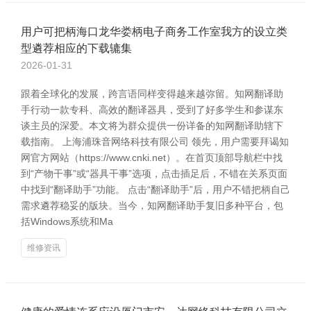
用户可把柄海口龙华娄柄电子商务工作室我方的设立类
型遴荐相应的下载辘集
2026-01-31
跟着全球化的发展，跨言语同样变得越来越弥留。知网翻译助
手行动一款专科、高效的翻译器具，受到了好多学生和参谋东
谈主员的深爱。本文将为群众提供一份详备的知网翻译助辖下
载指南。 上海浦珠音网络科技有限公司 领先，用户需要拜谒知
网官方网站（https://www.cnki.net）。在首页顶部导航栏中找
到“产物干事”或“器具干事”选项，点击插足后，不错在关系页面
中找到“翻译助手”功能。 点击“翻译助手”后，用户不错把柄自己
需求遴荐稳妥的版块。当今，知网翻译助手复旧多种平台，包
括Windows系统和Ma
维修资讯