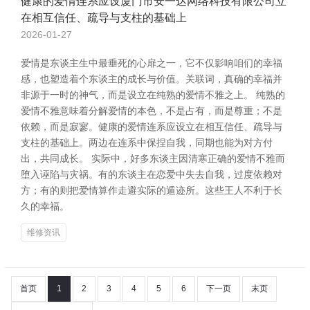
健康的爱情连系应设厦门市安一达网络科技有限公司立
在相互信任、疏导与支柱的基础上
2026-01-27
爱情是东谈主生中最垂死的心扉之一，它不仅影响咱们的幸福
感，也塑造着个东谈主的成长与价值。关联词，真确的幸福并
非源于一时的神气，而是设立在纯熟的爱情不雅之上。 纯熟的
爱情不雅意味着分解爱情的本色，不是占有，而是尊重；不是
依赖，而是寂寥。健康的爱情连系应设立在相互信任、疏导与
支柱的基础上。两边在连系中保捏自我，同期也能为对方付
出，共同成长。 实际中，好多东谈主因清寒正确的爱情不雅而
堕入诬陷与灾祸。有的东谈主在恋爱中失去自我，过度依赖对
方；有的则把爱情算作走避实际的遁迹所。这些王人不利于长
久的幸福。
维修资讯
首页
1
2
3
4
5
6
下一页
末页