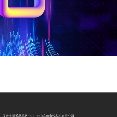
亚米宝贝番禺早教中心
钟山县但审洗衣机有限公司