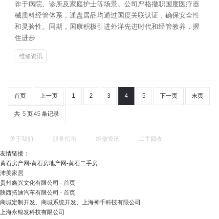
诈于病院、诊所及家庭护士等场景。公司严格撤职国度医疗器
械质料经管体系，通盘居品均通过国度关联认证，确保安全性
和灵验性。同期，国康积极引进外洋先进时代和经管教养，握
住进步
维修资讯
首页
上一页
1
2
3
4
5
下一页
末页
共
5
页
45
条记录
关于我们
服务指南
维修资讯
二手回收
友情链接：
黄石房产网-黄石房地产网-黄石二手房
沛美家居
贵州鑫兴文化有限公司 - 首页
陕西拓迪汽车有限公司 - 首页
商城定制开发、商城系统开发、上海神千科技有限公司
上海永锦发科技有限公司