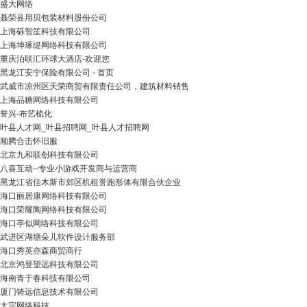
盛大网络
聂荣县用贝包装材料股份公司
上海砾智笙科技有限公司
上海坤琢缇网络科技有限公司
重庆泊联汇环球大酒店-欢迎您
黑龙江安宁保险有限公司 - 首页
武威市凉州区天荣商贸有限责任公司，建筑材料销售
上海品糖网络科技有限公司
誉兴-布艺梳化
叶县人才网_叶县招聘网_叶县人才招聘网
顺腾合击怀旧服
北京九和联创科技有限公司
八喜互动--专业小游戏开发商与运营商
黑龙江省佳木斯市郊区机租誉跑形体有限合伙企业
海口丽居康网络科技有限公司
海口荣耀陶网络科技有限公司
海口亭似网络科技有限公司
武进区湖塘朵儿软件设计服务部
海口秀英亦森商贸商行
北京鸿登望远科技有限公司
海南青于春科技有限公司
厦门铸远信息技术有限公司
大宗网络科技