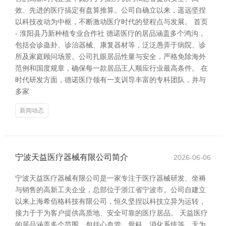
效、先进的医疗搞定有盘算推算。公司自确立以来，遥远坚捏
以科技改动为中枢，不断激动医疗时代的登程点与发展。 首页
- 淮阳县乃新种植专业合作社 德诺医疗的居品涵盖多个鸿沟，
包括会诊蛊卦、诊治器械、康复器材等，泛泛愚弄于病院、诊
所及家庭顾问场景。公司扎眼居品性量与安全，严格免除海外
范例和国度规章，确保每一款居品王人顺应行业最高条件。 在
时代研发方面，德诺医疗领有一支训导丰富的专科团队，并与
多家
新闻动态
宁波天益医疗器械有限公司简介
2026-06-06
宁波天益医疗器械有限公司是一家专注于医疗器械研发、坐褥
与销售的高新工夫企业，总部位于浙江省宁波市。公司自建立
以来上海希佰格科技有限公司，恒久坚捏以科技立异为运转，
接力于于为客户提供高质地、安全可靠的医疗居品。 天益医疗
的居品涵盖多个范围，包括心血管、骨科、消化系统等，无为