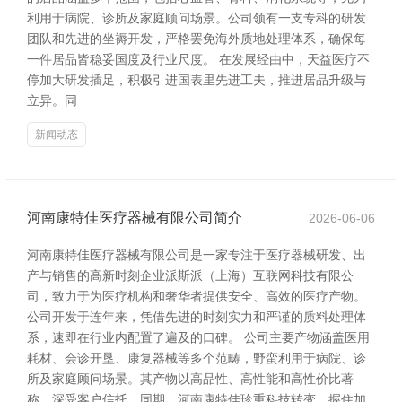
利用于病院、诊所及家庭顾问场景。公司领有一支专科的研发
团队和先进的坐褥开发，严格罢免海外质地处理体系，确保每
一件居品皆稳妥国度及行业尺度。 在发展经由中，天益医疗不
停加大研发插足，积极引进国表里先进工夫，推进居品升级与
立异。同
新闻动态
河南康特佳医疗器械有限公司简介
2026-06-06
河南康特佳医疗器械有限公司是一家专注于医疗器械研发、出
产与销售的高新时刻企业派斯派（上海）互联网科技有限公
司，致力于为医疗机构和奢华者提供安全、高效的医疗产物。
公司开发于连年来，凭借先进的时刻实力和严谨的质料处理体
系，速即在行业内配置了遍及的口碑。 公司主要产物涵盖医用
耗材、会诊开垦、康复器械等多个范畴，野蛮利用于病院、诊
所及家庭顾问场景。其产物以高品性、高性能和高性价比著
称，深受客户信托。同期，河南康特佳珍重科技转变，握住加